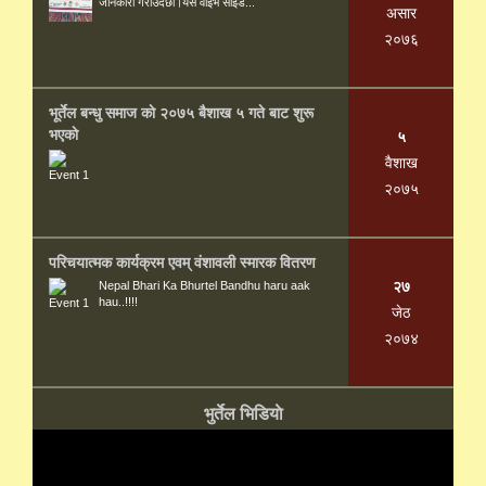
जानकारी गराउदछाै।यस वाेइभ साइड...
असार
२०७६
भूर्तेल बन्धु समाज काे २०७५ बैशाख ५ गते बाट शुरू
भएकाे
५
वैशाख
२०७५
परिचयात्मक कार्यक्रम एवम् वंशावली स्मारक वितरण
२७
Nepal Bhari Ka Bhurtel Bandhu haru aak
hau..!!!!
जेठ
२०७४
भुर्तेल भिडियाे