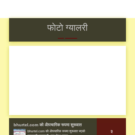
Toggle
navigati
फाेटाे ग्यालरी
bhurtel.com काे अैापचारिक रूपमा शुरूवात
२
bhurtel.com काे अैापचारिक रूपमा शुरूवात भएकाे